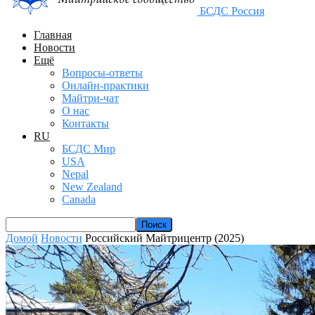
БСДС Россия
Главная
Новости
Ещё
Вопросы-ответы
Онлайн-практики
Майтри-чат
О нас
Контакты
RU
БСДС Мир
USA
Nepal
New Zealand
Canada
Домой
Новости
Российский Майтрицентр (2025)