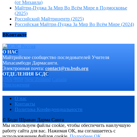
(от Михаила)
Майтри-Пуджа За Мир Во Всём Мире в Подмосковье
(2025)
Российский Майтрицентр (2025)
Российская Майтри-Пуджа За Мир Во Всём Мире (2024)
ВКонтакте
О НАС
Майтрийское сообщество последователей Учителя
Махасамбоди Дармасанги.
Электронная почта:
contact@ru.bsds.org
ОТДЕЛЕНИЯ БСДС
USA
नेपाल
New Zealand
Canada
Приложения
О нас
Контакты
Политика Конфиденциальности
© Боди Шраван Дарма Санга
Мы используем файлы cookie, чтобы обеспечить наилучшую
работу сайта для вас. Нажимая ОК, вы соглашаетесь с
использованием файлов cookie.
Подробнее
OK