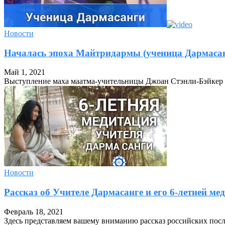
Новости
Началась эпоха Майтридармы (ученица Дармаса
Май 1, 2021
Выступление маха маатма-учительницы Джоан Стэнли-Бэйкер (Г
Новости
Рассказ об Учителе Дармасанге и его 6-летней ме
Февраль 18, 2021
Здесь представляем вашему вниманию рассказ российских пос