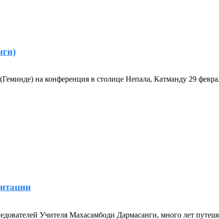
нги)
еминде) на конференция в столице Непала, Катманду 29 феврал
дитации
ледователей Учителя Махасамбоди Дармасанги, много лет путеш