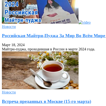
Новости
Российская Майтри-Пуджа За Мир Во Всём Мире 
Март 18, 2024
Майтри-пуджа, проходившая в России в марте 2024 года.
Новости
Встреча преданных в Москве (15-го марта)